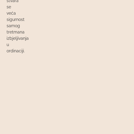
stvara
se
veća
sigurnost
samog
tretmana
izbjeljivanja
u
ordinaciji.