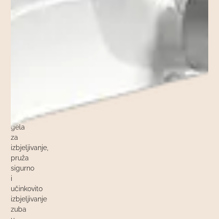
najsigurnijih
sistema
na
tržištu
za
izbjeljivanje
zubi.
Pomno
osmišljen
sistem
lampe
i
gela
za
izbjeljivanje,
pruža
sigurno
i
učinkovito
izbjeljivanje
zuba