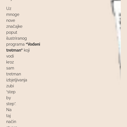
Uz
mnoge
nove
značajke
poput
ilustriranog
programa
“Vođeni
tretman”
koji
vodi
kroz
sam
tretman
izbjeljivanja
zubi
“step
by
step”.
Na
taj
način