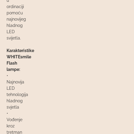
u
ordinaciji
pomoću
najnovijeg
hladnog
LED
svijetla.
Karakteristike
WHITEsmile
Flash
lampe:
•
Najnovija
LED
tehnologija
hladnog
svjetla
•
Vođenje
kroz
tretman