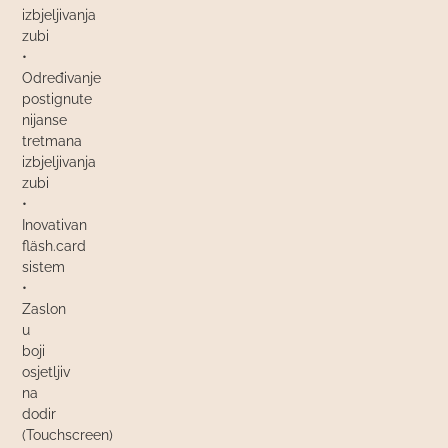
izbjeljivanja
zubi
•
Određivanje
postignute
nijanse
tretmana
izbjeljivanja
zubi
•
Inovativan
fläsh.card
sistem
•
Zaslon
u
boji
osjetljiv
na
dodir
(Touchscreen)