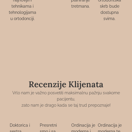
najnovijim
planiranje
ortodontska
tehnikama i
tretmana.
skrb bude
tehnologijama
dostupna
u ortodonciji.
svima.
Recenzije Klijenata
Vrlo nam je važno posvetiti maksimalnu pažnju svakome
pacijentu,
zato nam je drago kada se taj trud prepoznaje!
Doktorica i
Presretni
Ordinacija je
Ordinacija je
sestra
smo i sa
moderna i
moderna te