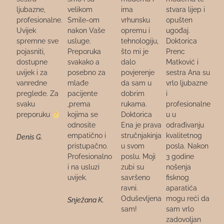
ljubazne,
velikom
ima
stvara lijep i
profesionalne.
Smile-om
vrhunsku
opušten
Uvijek
nakon Vaše
opremu i
ugođaj.
spremne sve
usluge.
tehnologiju,
Doktorica
pojasniti,
Preporuka
što mi je
Prenc
dostupne
svakako a
dalo
Matković i
uvijek i za
posebno za
povjerenje
sestra Ana su
vanredne
mlađe
da sam u
vrlo ljubazne
preglede. Za
pacijente
dobrim
i
svaku
,prema
rukama.
profesionalne
preporuku
kojima se
Doktorica
u u
odnosite
Ena je prava
odrađivanju
empatično i
stručnjakinja
kvalitetnog
Denis G.
pristupačno.
u svom
posla. Nakon
Profesionalno
poslu. Moji
3 godine
i na usluzi
zubi su
nošenja
uvijek.
savršeno
fisknog
ravni.
aparatića
Oduševljena
mogu reći da
Snježana K.
sam!
sam vrlo
zadovoljan