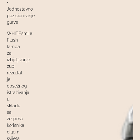
•
Jednostavno
pozicioniranje
glave
WHITEsmile
Flash
lampa
za
izbjeljivanje
zubi
rezultat
je
opsežnog
istraživanja
u
skladu
sa
željama
korisnika
diljem
svijeta.