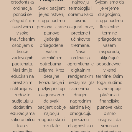
ortodontska
najnoviju
Svjesni smo da
ordinacija
Svaki pacijent
tehnologiju i
je vrijeme
ponosi se
je jedinstven,
opremu kako
dragocjeno,
višegodišnjim
stoga nudimo
bismo
stoga nudimo
iskustvom i
personalizirane
osigurali brze,
fleksibilne
visoko
planove
precizne i
termine
kvalificiranim
liječenja
učinkovite
prilagođene
osobljem s
prilagođene
tretmane.
vašem
tisuće
vašim
Naša
rasporedu,
zadovoljnih
specifičnim
ordinacija
uključujući
pacijenata.
potrebama i
opremljena je
popodnevne i
Naš tim je
željama. Kroz
digitalnim
vikend
educiran na
detaljne
rendgenskim
termine. Osim
prestižnim
konzultacije i
uređajima, 3D
toga, nudimo
institucijama i
pažljiv pristup
skenerima i
razne opcije
redovito
osiguravamo
drugim
plaćanja i
sudjeluju u
da svaki
naprednim
financijske
dodatnim
pacijent dobije
alatima koji
planove kako
edukacijama
najbolju
omogućuju
bismo
kako bi bili u
moguću skrb i
preciznu
osigurali da
toku s
rezultate.
dijagnostiku i
vrhunska