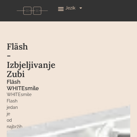
Jezik
Fläsh
-
Izbjeljivanje
Zubi
Fläsh
WHITEsmile
WHITEsmile
Flash
jedan
je
od
najbržih
i