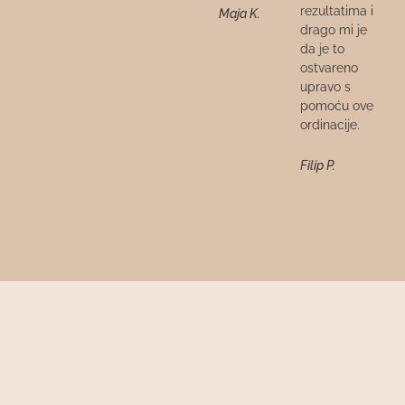
rezultatima i
Maja K.
drago mi je
da je to
ostvareno
upravo s
pomoću ove
ordinacije.
Filip P.